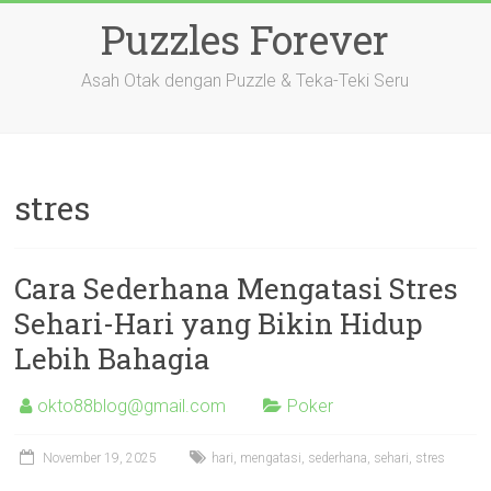
Skip
Puzzles Forever
to
content
Asah Otak dengan Puzzle & Teka-Teki Seru
stres
Cara Sederhana Mengatasi Stres
Sehari-Hari yang Bikin Hidup
Lebih Bahagia
okto88blog@gmail.com
Poker
November 19, 2025
hari
,
mengatasi
,
sederhana
,
sehari
,
stres