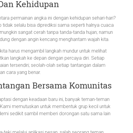
 Dan Kehidupan
ara permainan angka ini dengan kehidupan sehari-hari?
dak selalu bisa diprediksi sama seperti halnya cuaca
i mungkin sangat cerah tanpa tanda-tanda hujan; namun
endung dengan angin kencang menghantam wajah kita.
 kita harus mengambil langkah mundur untuk melihat
kan langkah ke depan dengan percaya diri. Setiap
aian tersendiri; seolah-olah setiap tantangan dalam
gan cara yang benar.
antangan Bersama Komunitas
aptasi dengan keadaan baru ini, banyak teman-teman
Kami memutuskan untuk membentuk grup kecil untuk
 demi sedikit sambil memberi dorongan satu sama lain
a-teki melalui aplikasi pesan, salah seorang teman