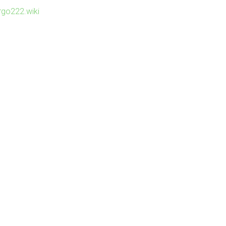
irgo222.wiki