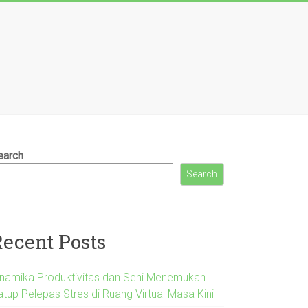
earch
Search
Recent Posts
inamika Produktivitas dan Seni Menemukan
atup Pelepas Stres di Ruang Virtual Masa Kini