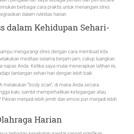
nemukan berbagai cara praktis untuk menangani stres
tegrasikan dalam rutinitas harian.
s dalam Kehidupan Sehari-
i mampu mengurangi stres dengan cara membuat kita
 melakukan meditasi selama berjam-jam; cukup luangkan
a napas Anda. Ketika saya mulai menerapkan latihan ini,
pi tantangan sehari-hari dengan lebih baik.
ah melakukan “body scan”, di mana Anda secara
hingga kaki, sambil memperhatikan ketegangan atau
ikiran menjadi lebih jernih dan emosi pun menjadi lebih
Olahraga Harian
nya terhadap kesehatan mental sangat signifikan.