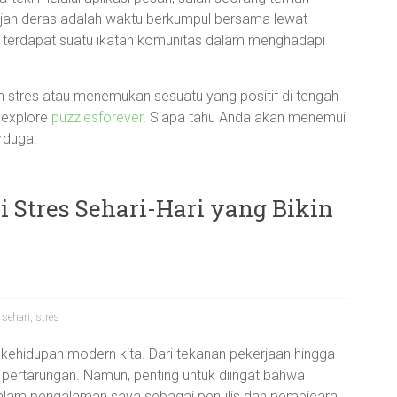
ujan deras adalah waktu berkumpul bersama lewat
u terdapat suatu ikatan komunitas dalam menghadapi
 stres atau menemukan sesuatu yang positif di tengah
 explore
puzzlesforever
. Siapa tahu Anda akan menemui
rduga!
 Stres Sehari-Hari yang Bikin
,
sehari
,
stres
i kehidupan modern kita. Dari tekanan pekerjaan hingga
ti pertarungan. Namun, penting untuk diingat bahwa
 Dalam pengalaman saya sebagai penulis dan pembicara