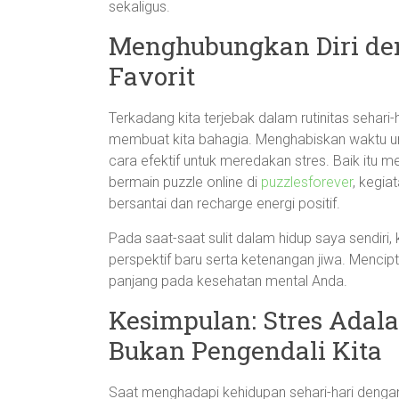
sekaligus.
Menghubungkan Diri den
Favorit
Terkadang kita terjebak dalam rutinitas sehar
membuat kita bahagia. Menghabiskan waktu untu
cara efektif untuk meredakan stres. Baik it
bermain puzzle online di
puzzlesforever
, kegia
bersantai dan recharge energi positif.
Pada saat-saat sulit dalam hidup saya sendiri,
perspektif baru serta ketenangan jiwa. Mencip
panjang pada kesehatan mental Anda.
Kesimpulan: Stres Adala
Bukan Pengendali Kita
Saat menghadapi kehidupan sehari-hari dengan 