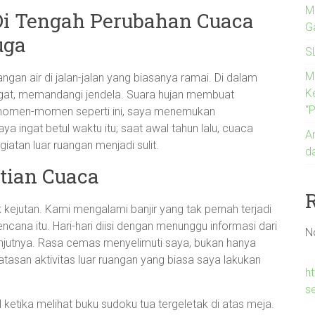
M
Di Tengah Perubahan Cuaca
G
uga
S
M
an air di jalan-jalan yang biasanya ramai. Di dalam
K
gat, memandangi jendela. Suara hujan membuat
“
momen-momen seperti ini, saya menemukan
 ingat betul waktu itu; saat awal tahun lalu, cuaca
A
atan luar ruangan menjadi sulit.
da
tian Cuaca
ejutan. Kami mengalami banjir yang tak pernah terjadi
cana itu. Hari-hari diisi dengan menunggu informasi dari
N
anjutnya. Rasa cemas menyelimuti saya, bukan hanya
atasan aktivitas luar ruangan yang biasa saya lakukan
h
se
l ketika melihat buku sudoku tua tergeletak di atas meja.