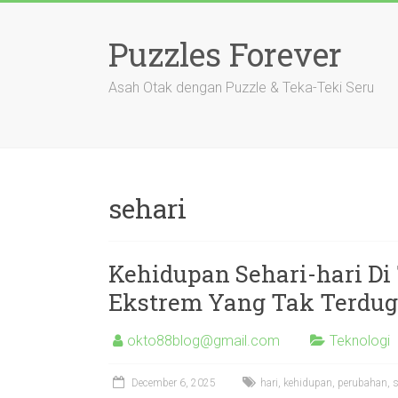
Skip
to
Puzzles Forever
content
Asah Otak dengan Puzzle & Teka-Teki Seru
sehari
Kehidupan Sehari-hari D
Ekstrem Yang Tak Terdu
okto88blog@gmail.com
Teknologi
December 6, 2025
hari
,
kehidupan
,
perubahan
,
s