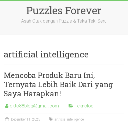
Skip
Puzzles Forever
to
content
Asah Otak dengan Puzzle & Teka-Teki Seru
artificial intelligence
Mencoba Produk Baru Ini,
Ternyata Lebih Baik Dari yang
Saya Harapkan!
okto88blog@gmail.com
Teknologi
December 11, 2025
artificial intelligence