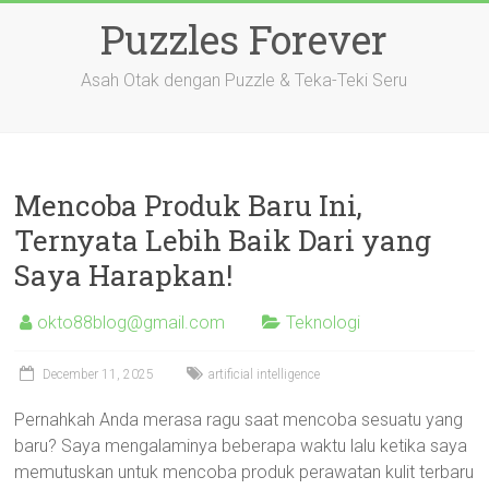
Skip
Puzzles Forever
to
content
Asah Otak dengan Puzzle & Teka-Teki Seru
Mencoba Produk Baru Ini,
Ternyata Lebih Baik Dari yang
Saya Harapkan!
okto88blog@gmail.com
Teknologi
December 11, 2025
artificial intelligence
Pernahkah Anda merasa ragu saat mencoba sesuatu yang
baru? Saya mengalaminya beberapa waktu lalu ketika saya
memutuskan untuk mencoba produk perawatan kulit terbaru