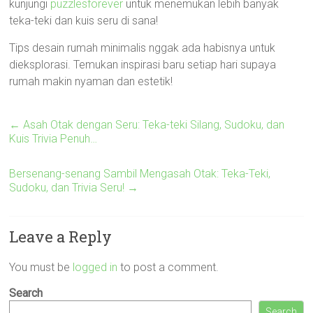
kunjungi
puzzlesforever
untuk menemukan lebih banyak
teka-teki dan kuis seru di sana!
Tips desain rumah minimalis nggak ada habisnya untuk
dieksplorasi. Temukan inspirasi baru setiap hari supaya
rumah makin nyaman dan estetik!
←
Asah Otak dengan Seru: Teka-teki Silang, Sudoku, dan
Kuis Trivia Penuh…
Bersenang-senang Sambil Mengasah Otak: Teka-Teki,
Sudoku, dan Trivia Seru!
→
Leave a Reply
You must be
logged in
to post a comment.
Search
Search