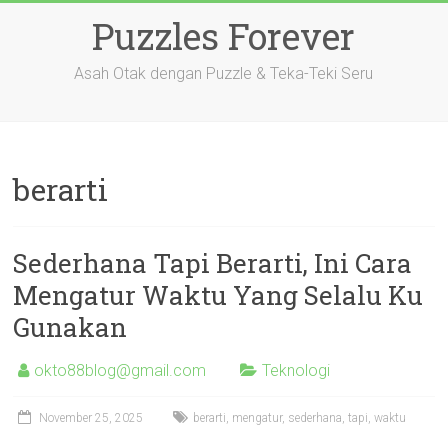
Skip
Puzzles Forever
to
content
Asah Otak dengan Puzzle & Teka-Teki Seru
berarti
Sederhana Tapi Berarti, Ini Cara
Mengatur Waktu Yang Selalu Ku
Gunakan
okto88blog@gmail.com
Teknologi
November 25, 2025
berarti
,
mengatur
,
sederhana
,
tapi
,
waktu