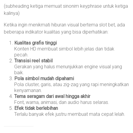
(subheading ketiga memuat sinonim keyphrase untuk ketiga
kalinya)
Ketika ingin menikmati hiburan visual bertema slot bet, ada
beberapa indikator kualitas yang bisa diperhatikan:
Kualitas grafis tinggi
Konten HD membuat simbol lebih jelas dan tidak
pecah.
Transisi reel stabil
Gerakan yang halus menunjukkan engine visual yang
baik.
Pola simbol mudah dipahami
Pola cluster, garis, atau zig-zag yang rapi meningkatkan
kenyamanan.
Tema seragam dari awal hingga akhir
Font, warna, animasi, dan audio harus selaras.
Efek tidak berlebihan
Terlalu banyak efek justru membuat mata cepat lelah.