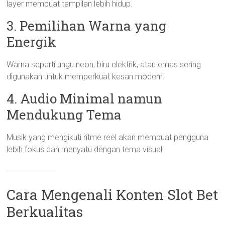
layer membuat tampilan lebih hidup.
3. Pemilihan Warna yang
Energik
Warna seperti ungu neon, biru elektrik, atau emas sering
digunakan untuk memperkuat kesan modern.
4. Audio Minimal namun
Mendukung Tema
Musik yang mengikuti ritme reel akan membuat pengguna
lebih fokus dan menyatu dengan tema visual.
Cara Mengenali Konten Slot Bet
Berkualitas