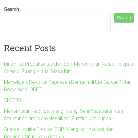
Search
Search
Recent Posts
Dinamika Produktivitas dan Seni Menemukan Katup Pelepas
Stres di Ruang Virtual Masa Kini
Menjelajahi Revolusi Kepuasan Bermain di Era Gawai Pintar
Bersama VIOBET
SLOT88
Menemukan Kepingan yang Hilang: Seni Kesabaran dan
Struktur dalam Menyelesaikan “Puzzle” Kehidupan
Analisa Logika Prediksi SGP: Mengukur Akurasi dan
Resiliensi Situs Toto di 2026