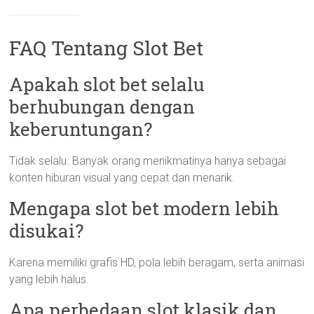
FAQ Tentang Slot Bet
Apakah slot bet selalu
berhubungan dengan
keberuntungan?
Tidak selalu. Banyak orang menikmatinya hanya sebagai
konten hiburan visual yang cepat dan menarik.
Mengapa slot bet modern lebih
disukai?
Karena memiliki grafis HD, pola lebih beragam, serta animasi
yang lebih halus.
Apa perbedaan slot klasik dan