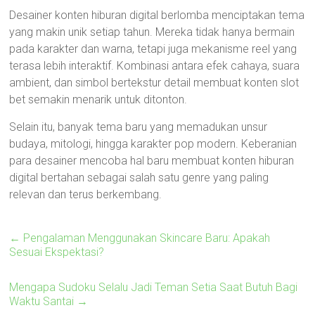
Desainer konten hiburan digital berlomba menciptakan tema
yang makin unik setiap tahun. Mereka tidak hanya bermain
pada karakter dan warna, tetapi juga mekanisme reel yang
terasa lebih interaktif. Kombinasi antara efek cahaya, suara
ambient, dan simbol bertekstur detail membuat konten slot
bet semakin menarik untuk ditonton.
Selain itu, banyak tema baru yang memadukan unsur
budaya, mitologi, hingga karakter pop modern. Keberanian
para desainer mencoba hal baru membuat konten hiburan
digital bertahan sebagai salah satu genre yang paling
relevan dan terus berkembang.
←
Pengalaman Menggunakan Skincare Baru: Apakah
Sesuai Ekspektasi?
Mengapa Sudoku Selalu Jadi Teman Setia Saat Butuh Bagi
Waktu Santai
→