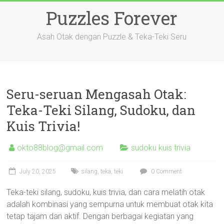
Skip
Puzzles Forever
to
content
Asah Otak dengan Puzzle & Teka-Teki Seru
Seru-seruan Mengasah Otak:
Teka-Teki Silang, Sudoku, dan
Kuis Trivia!
okto88blog@gmail.com
sudoku kuis trivia
July 20, 2025
silang
,
teka
,
teki
0 Comment
Teka-teki silang, sudoku, kuis trivia, dan cara melatih otak
adalah kombinasi yang sempurna untuk membuat otak kita
tetap tajam dan aktif. Dengan berbagai kegiatan yang