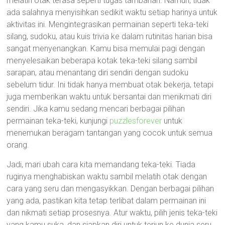
melatih otak terasa seperti tugas tambahan. Namun, tidak
ada salahnya menyisihkan sedikit waktu setiap harinya untuk
aktivitas ini. Mengintegrasikan permainan seperti teka-teki
silang, sudoku, atau kuis trivia ke dalam rutinitas harian bisa
sangat menyenangkan. Kamu bisa memulai pagi dengan
menyelesaikan beberapa kotak teka-teki silang sambil
sarapan, atau menantang diri sendiri dengan sudoku
sebelum tidur. Ini tidak hanya membuat otak bekerja, tetapi
juga memberikan waktu untuk bersantai dan menikmati diri
sendiri. Jika kamu sedang mencari berbagai pilihan
permainan teka-teki, kunjungi
puzzlesforever
untuk
menemukan beragam tantangan yang cocok untuk semua
orang.
Jadi, mari ubah cara kita memandang teka-teki. Tiada
ruginya menghabiskan waktu sambil melatih otak dengan
cara yang seru dan mengasyikkan. Dengan berbagai pilihan
yang ada, pastikan kita tetap terlibat dalam permainan ini
dan nikmati setiap prosesnya. Atur waktu, pilih jenis teka-teki
yang kamu suka, dan siapkan diri untuk terjun ke dunia seru