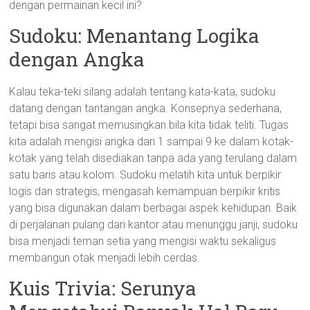
dengan permainan kecil ini?
Sudoku: Menantang Logika
dengan Angka
Kalau teka-teki silang adalah tentang kata-kata, sudoku
datang dengan tantangan angka. Konsepnya sederhana,
tetapi bisa sangat memusingkan bila kita tidak teliti. Tugas
kita adalah mengisi angka dari 1 sampai 9 ke dalam kotak-
kotak yang telah disediakan tanpa ada yang terulang dalam
satu baris atau kolom. Sudoku melatih kita untuk berpikir
logis dan strategis, mengasah kemampuan berpikir kritis
yang bisa digunakan dalam berbagai aspek kehidupan. Baik
di perjalanan pulang dari kantor atau menunggu janji, sudoku
bisa menjadi teman setia yang mengisi waktu sekaligus
membangun otak menjadi lebih cerdas.
Kuis Trivia: Serunya