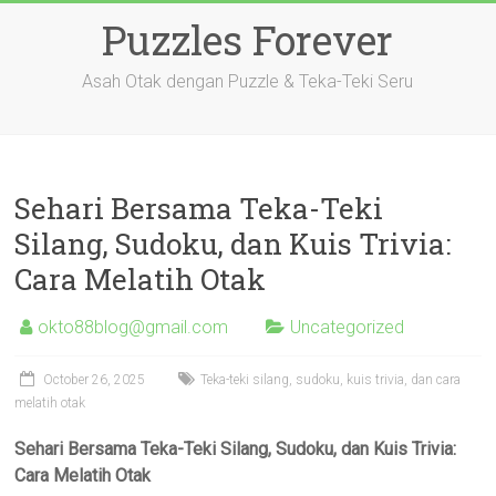
Skip
Puzzles Forever
to
content
Asah Otak dengan Puzzle & Teka-Teki Seru
Sehari Bersama Teka-Teki
Silang, Sudoku, dan Kuis Trivia:
Cara Melatih Otak
okto88blog@gmail.com
Uncategorized
October 26, 2025
Teka-teki silang, sudoku, kuis trivia, dan cara
melatih otak
Sehari Bersama Teka-Teki Silang, Sudoku, dan Kuis Trivia:
Cara Melatih Otak