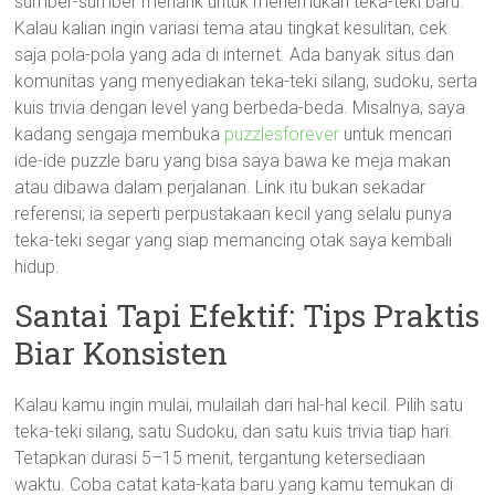
sumber-sumber menarik untuk menemukan teka-teki baru.
Kalau kalian ingin variasi tema atau tingkat kesulitan, cek
saja pola-pola yang ada di internet. Ada banyak situs dan
komunitas yang menyediakan teka-teki silang, sudoku, serta
kuis trivia dengan level yang berbeda-beda. Misalnya, saya
kadang sengaja membuka
puzzlesforever
untuk mencari
ide-ide puzzle baru yang bisa saya bawa ke meja makan
atau dibawa dalam perjalanan. Link itu bukan sekadar
referensi; ia seperti perpustakaan kecil yang selalu punya
teka-teki segar yang siap memancing otak saya kembali
hidup.
Santai Tapi Efektif: Tips Praktis
Biar Konsisten
Kalau kamu ingin mulai, mulailah dari hal-hal kecil. Pilih satu
teka-teki silang, satu Sudoku, dan satu kuis trivia tiap hari.
Tetapkan durasi 5–15 menit, tergantung ketersediaan
waktu. Coba catat kata-kata baru yang kamu temukan di