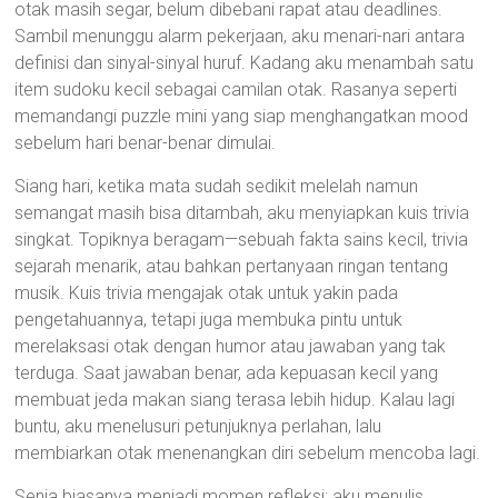
otak masih segar, belum dibebani rapat atau deadlines.
Sambil menunggu alarm pekerjaan, aku menari-nari antara
definisi dan sinyal-sinyal huruf. Kadang aku menambah satu
item sudoku kecil sebagai camilan otak. Rasanya seperti
memandangi puzzle mini yang siap menghangatkan mood
sebelum hari benar-benar dimulai.
Siang hari, ketika mata sudah sedikit melelah namun
semangat masih bisa ditambah, aku menyiapkan kuis trivia
singkat. Topiknya beragam—sebuah fakta sains kecil, trivia
sejarah menarik, atau bahkan pertanyaan ringan tentang
musik. Kuis trivia mengajak otak untuk yakin pada
pengetahuannya, tetapi juga membuka pintu untuk
merelaksasi otak dengan humor atau jawaban yang tak
terduga. Saat jawaban benar, ada kepuasan kecil yang
membuat jeda makan siang terasa lebih hidup. Kalau lagi
buntu, aku menelusuri petunjuknya perlahan, lalu
membiarkan otak menenangkan diri sebelum mencoba lagi.
Senja biasanya menjadi momen refleksi: aku menulis