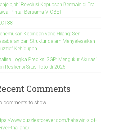
enjelajahi Revolusi Kepuasan Bermain di Era
awai Pintar Bersama VIOBET
LOT88
enemukan Kepingan yang Hilang: Seni
esabaran dan Struktur dalam Menyelesaikan
Puzzle” Kehidupan
nalisa Logika Prediksi SGP: Mengukur Akurasi
n Resiliensi Situs Toto di 2026
Recent Comments
o comments to show.
ttps://www.puzzlesforever.com/hahawin-slot-
rver-thailand/