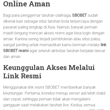
Online Aman
Bagi para penggemar taruhan olahraga,
SBOBET
sudah
dikenal luas sebagai situs taruhan bola terpercaya dengan
pasaran paling lengkap di Asia. Namun, banyak pemain
masih bingung mencari akses resmi agar bisa login dengan
aman. Karena sering terjadi pemblokiran atau situs palsu,
sangat penting untuk memastikan kamu bermain melalui
link
SBOBET resmi
agar seluruh aktivitas taruhan berjalan lancar
dan aman.
Keunggulan Akses Melalui
Link Resmi
Menggunakan link resmi SBOBET memberikan banyak
keuntungan. Pertama, koneksi menuju server asli lebih stabil
dan cepat, sehingga pemain tidak akan mengalami
gangguan saat melakukan taruhan live. Kedua, semua