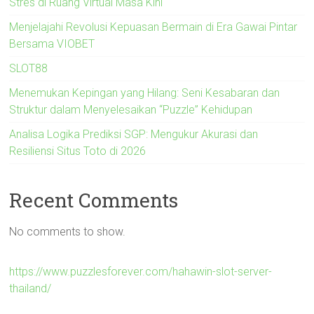
Stres di Ruang Virtual Masa Kini
Menjelajahi Revolusi Kepuasan Bermain di Era Gawai Pintar
Bersama VIOBET
SLOT88
Menemukan Kepingan yang Hilang: Seni Kesabaran dan
Struktur dalam Menyelesaikan “Puzzle” Kehidupan
Analisa Logika Prediksi SGP: Mengukur Akurasi dan
Resiliensi Situs Toto di 2026
Recent Comments
No comments to show.
https://www.puzzlesforever.com/hahawin-slot-server-
thailand/