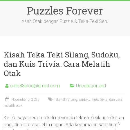
Skip
Puzzles Forever
to
content
Asah Otak dengan Puzzle & Teka-Teki Seru
Kisah Teka Teki Silang, Sudoku,
dan Kuis Trivia: Cara Melatih
Otak
okto88blog@gmail.com
Uncategorized
November 5, 2025
Teka-teki silang, sudoku, kuis trivia, dan cara
melatih otak
Ketika saya pertama kali mencoba teka-teki silang di koran
pagi, dunia terasa lebih ringan. Ada kedamaian saat huruf-