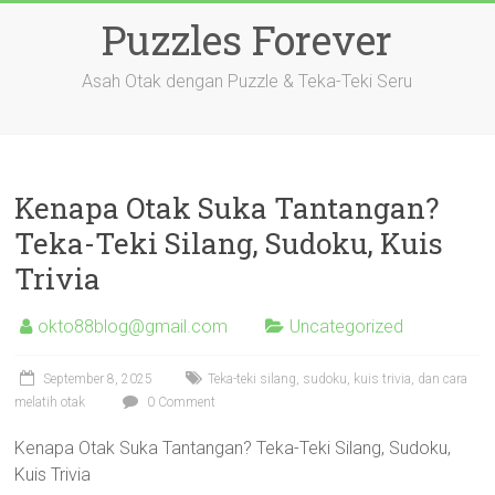
Skip
Puzzles Forever
to
content
Asah Otak dengan Puzzle & Teka-Teki Seru
Kenapa Otak Suka Tantangan?
Teka-Teki Silang, Sudoku, Kuis
Trivia
okto88blog@gmail.com
Uncategorized
September 8, 2025
Teka-teki silang, sudoku, kuis trivia, dan cara
melatih otak
0 Comment
Kenapa Otak Suka Tantangan? Teka-Teki Silang, Sudoku,
Kuis Trivia