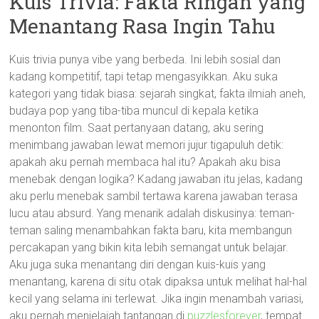
Kuis Trivia: Fakta Ringan yang
Menantang Rasa Ingin Tahu
Kuis trivia punya vibe yang berbeda. Ini lebih sosial dan
kadang kompetitif, tapi tetap mengasyikkan. Aku suka
kategori yang tidak biasa: sejarah singkat, fakta ilmiah aneh,
budaya pop yang tiba-tiba muncul di kepala ketika
menonton film. Saat pertanyaan datang, aku sering
menimbang jawaban lewat memori jujur tigapuluh detik:
apakah aku pernah membaca hal itu? Apakah aku bisa
menebak dengan logika? Kadang jawaban itu jelas, kadang
aku perlu menebak sambil tertawa karena jawaban terasa
lucu atau absurd. Yang menarik adalah diskusinya: teman-
teman saling menambahkan fakta baru, kita membangun
percakapan yang bikin kita lebih semangat untuk belajar.
Aku juga suka menantang diri dengan kuis-kuis yang
menantang, karena di situ otak dipaksa untuk melihat hal-hal
kecil yang selama ini terlewat. Jika ingin menambah variasi,
aku pernah menjelajah tantangan di
puzzlesforever
, tempat