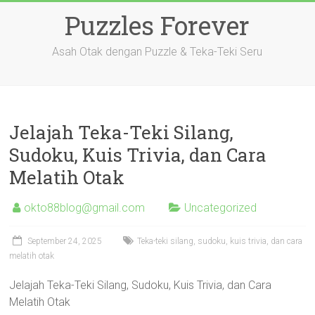
Skip
Puzzles Forever
to
content
Asah Otak dengan Puzzle & Teka-Teki Seru
Jelajah Teka-Teki Silang,
Sudoku, Kuis Trivia, dan Cara
Melatih Otak
okto88blog@gmail.com
Uncategorized
September 24, 2025
Teka-teki silang, sudoku, kuis trivia, dan cara
melatih otak
Jelajah Teka-Teki Silang, Sudoku, Kuis Trivia, dan Cara
Melatih Otak