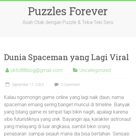
Skip
Puzzles Forever
to
content
Asah Otak dengan Puzzle & Teka-Teki Seru
Dunia Spaceman yang Lagi Viral
okto88blog@gmail.com
Uncategorized
September 11, 2025
0 Comment
Kalau ngomongin game online yang lagi naik daun, nama
spaceman emang sering banget muncul di timeline. Banyak
yang bilang game ini simpel tapi bikin nagih, apalagi karena
vibe futuristiknya yang unik. Bayangin aja, karakter astronaut
yang melayang di luar angkasa, sambil bikin orang
penasaran: sampai sejauh mana dia bisa bertahan. Sensasi