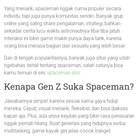
Yang menarik, spaceman nggak cuma populer secara
individu, tapi juga punya komunitas sendiri. Banyak grup
online yang saling share pengalaman, strategi, bahkan
sekadar cerita lucu waktu astronautnya tiba-tiba jatuh.
Interaksi ini bikin game makin punya daya tarik, karena
orang bisa merasa bagian dari sesuatu yang lebih besar.
Dan di tengah popularitasnya, banyak juga situs yang udah
ngebahas detail tentang spaceman, salah satunya bisa
kamu temuin di sini:
spaceman slot
.
Kenapa Gen Z Suka Spaceman?
Jawabannya simpel: karena sesuai sama gaya hidup
mereka. Cepat, visual menarik, fleksibel, dan bisa diakses
kapan aja. Plus, ada unsur kejutan yang bikin rasa penasaran
nggak pernah hilang. Buat generasi yang hidupnya serba
multitasking, game kayak gini jelas cocok banget.