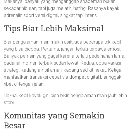
Makanya, banyak yang menganggap spaceman bukan
sekadar hiburan, tapi juga melatih insting. Rasanya kayak
adrenalin sport versi digital, singkat tapi intens.
Tips Biar Lebih Maksimal
Biar pengalaman main makin asik, ada beberapa trik kecil
yang bisa dicoba. Pertama, jangan terlalu terbawa emosi.
Banyak pemain yang gagal karena terlalu pede nahan lama,
padahal momen terbaik sudah lewat. Kedua, coba variasi
strategi: kadang ambil aman, kadang sedikit nekat. Ketiga,
manfaatkan transaksi cepat via dompet digital biar nggak
ribet di tengah jalan.
Hal-hal kecil kayak gini bisa bikin pengalaman main jauh lebih
stabil.
Komunitas yang Semakin
Besar