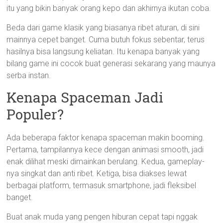
itu yang bikin banyak orang kepo dan akhirnya ikutan coba.
Beda dari game klasik yang biasanya ribet aturan, di sini
mainnya cepet banget. Cuma butuh fokus sebentar, terus
hasilnya bisa langsung keliatan. Itu kenapa banyak yang
bilang game ini cocok buat generasi sekarang yang maunya
serba instan.
Kenapa Spaceman Jadi
Populer?
Ada beberapa faktor kenapa spaceman makin booming.
Pertama, tampilannya kece dengan animasi smooth, jadi
enak dilihat meski dimainkan berulang. Kedua, gameplay-
nya singkat dan anti ribet. Ketiga, bisa diakses lewat
berbagai platform, termasuk smartphone, jadi fleksibel
banget.
Buat anak muda yang pengen hiburan cepat tapi nggak