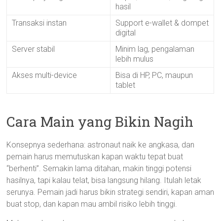
hasil
Transaksi instan
Support e-wallet & dompet
digital
Server stabil
Minim lag, pengalaman
lebih mulus
Akses multi-device
Bisa di HP, PC, maupun
tablet
Cara Main yang Bikin Nagih
Konsepnya sederhana: astronaut naik ke angkasa, dan
pemain harus memutuskan kapan waktu tepat buat
“berhenti”. Semakin lama ditahan, makin tinggi potensi
hasilnya, tapi kalau telat, bisa langsung hilang. Itulah letak
serunya. Pemain jadi harus bikin strategi sendiri, kapan aman
buat stop, dan kapan mau ambil risiko lebih tinggi.