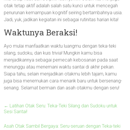
otak tetap aktif adalah salah satu kunci untuk mencegah
penurunan kemampuan kognitif seiring bertambahnya usia.
Jadi, yuk, jadikan kegiatan ini sebagai rutinitas harian kita!
Waktunya Beraksi!
Ayo mulai manfaatkan waktu luangmu dengan teka-teki
silang, sudoku, dan kuis trivia! Mungkin kamu bisa
menjadikannya sebagai pemecah kebosanan pada saat
menunggu atau menemani waktu santai di akhir pekan.
Siapa tahu, selain menjadikan otakmu lebih tajam, kamu
juga bisa menemukan cara menarik baru untuk bersenang-
senang. Selamat bermain dan asah otakmu dengan seru!
←
Latihan Otak Seru: Teka-Teki Silang dan Sudoku untuk
Sesi Santai!
Asah Otak Sambil Bergaya: Seru-seruan dengan Teka-teki