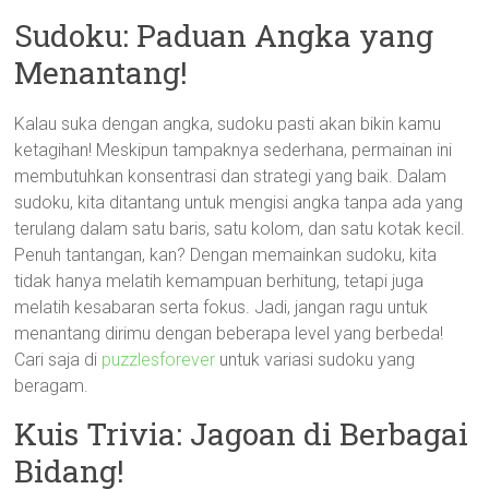
Sudoku: Paduan Angka yang
Menantang!
Kalau suka dengan angka, sudoku pasti akan bikin kamu
ketagihan! Meskipun tampaknya sederhana, permainan ini
membutuhkan konsentrasi dan strategi yang baik. Dalam
sudoku, kita ditantang untuk mengisi angka tanpa ada yang
terulang dalam satu baris, satu kolom, dan satu kotak kecil.
Penuh tantangan, kan? Dengan memainkan sudoku, kita
tidak hanya melatih kemampuan berhitung, tetapi juga
melatih kesabaran serta fokus. Jadi, jangan ragu untuk
menantang dirimu dengan beberapa level yang berbeda!
Cari saja di
puzzlesforever
untuk variasi sudoku yang
beragam.
Kuis Trivia: Jagoan di Berbagai
Bidang!