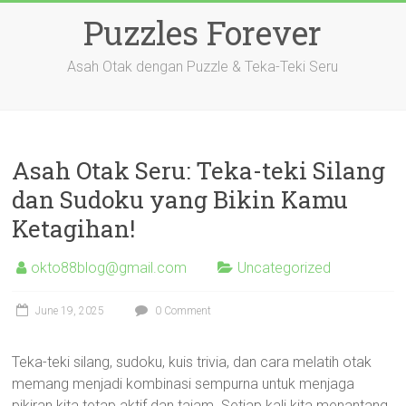
Skip
Puzzles Forever
to
content
Asah Otak dengan Puzzle & Teka-Teki Seru
Asah Otak Seru: Teka-teki Silang
dan Sudoku yang Bikin Kamu
Ketagihan!
okto88blog@gmail.com
Uncategorized
June 19, 2025
0 Comment
Teka-teki silang, sudoku, kuis trivia, dan cara melatih otak
memang menjadi kombinasi sempurna untuk menjaga
pikiran kita tetap aktif dan tajam. Setiap kali kita menantang