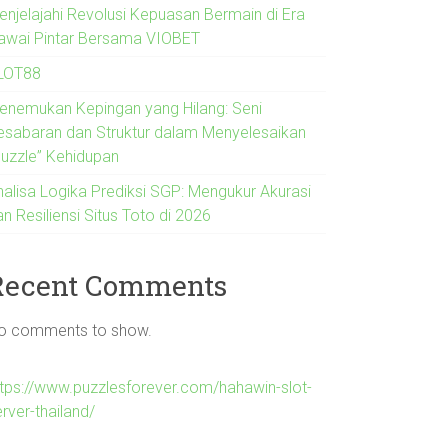
enjelajahi Revolusi Kepuasan Bermain di Era
awai Pintar Bersama VIOBET
LOT88
enemukan Kepingan yang Hilang: Seni
esabaran dan Struktur dalam Menyelesaikan
Puzzle” Kehidupan
nalisa Logika Prediksi SGP: Mengukur Akurasi
n Resiliensi Situs Toto di 2026
Recent Comments
o comments to show.
ttps://www.puzzlesforever.com/hahawin-slot-
rver-thailand/