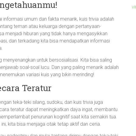
Pengetahuanmu!
v
nformasi umum dan fakta menarik, kuis trivia adalah
ntang teman atau keluarga dengan pertanyaan-
bisa menjadi hiburan yang tidak hanya mengasyikkan
ipasi, dan terkadang kita bisa mendapatkan informasi
a.
ang menyenangkan untuk bersosialisasi. Kita bisa saling
njawab soal-soal lucu. Dan yang paling menarik adalah
menemukan variasi kuis yang bikin merinding!
cara Teratur
an teka-teki silang, sudoku, dan kuis trivia juga
cara teratur dapat meningkatkan daya ingat, membantu
emperlambat penurunan kognitif saat kita semakin tua.
ni, kita bisa menjaga otak tetap aktif dan ceria.
 atau gadgetmu dan mulai tantang dirimu dengan teka-teki,