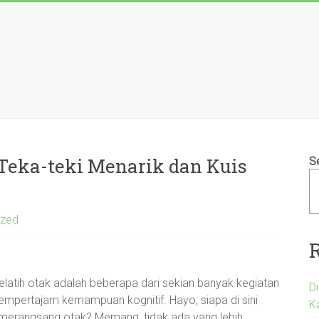
 Teka-teki Menarik dan Kuis
S
ized
 melatih otak adalah beberapa dari sekian banyak kegiatan
D
mpertajam kemampuan kognitif. Hayo, siapa di sini
K
merangsang otak? Memang, tidak ada yang lebih