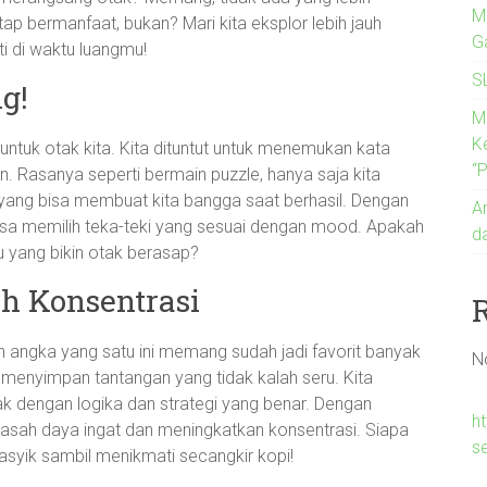
M
p bermanfaat, bukan? Mari kita eksplor lebih jauh
G
ti di waktu luangmu!
S
g!
M
K
ri untuk otak kita. Kita dituntut untuk menemukan kata
“
n. Rasanya seperti bermain puzzle, hanya saja kita
ang bisa membuat kita bangga saat berhasil. Dengan
A
a bisa memilih teka-teki yang sesuai dengan mood. Apakah
da
u yang bikin otak berasap?
h Konsentrasi
 angka yang satu ini memang sudah jadi favorit banyak
N
 menyimpan tantangan yang tidak kalah seru. Kita
ak dengan logika dan strategi yang benar. Dengan
h
gasah daya ingat dan meningkatkan konsentrasi. Siapa
se
g asyik sambil menikmati secangkir kopi!