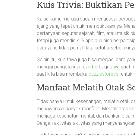
Kuis Trivia: Buktikan 
Kalau kamu merasa sudah menguasai berbagai i
ajang yang tepat untuk membuktikannya! Mena
pertanyaan seputar sejarah, film, atau musik 
tetapi juga mendidik. Siapa pun bisa berpartis
baru yang tidak pernah kita ketahui sebelumny
Selain itu, kuis trivia juga bisa menjadi cara y
menguji pengetahuan dan berbagi tawa saat me
saat kita bisa membuka
puzzlesforever
untuk 
Manfaat Melatih Otak Se
Tidak hanya untuk kesenangan, melatih otak deng
menawarkan banyak manfaat. Melatih otak se
menjaga kesehatan mental, dan bahkan bisa m
Dengan aktivitas-aktivitas yang menyenangkan i
Jadi, tunggu apa lagi? Siapkan pensil, kertas,