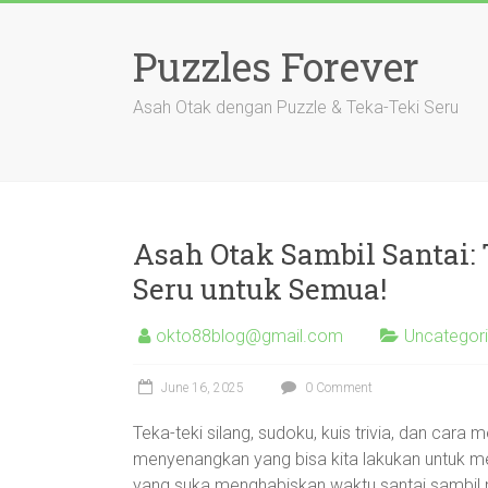
Skip
to
Puzzles Forever
content
Asah Otak dengan Puzzle & Teka-Teki Seru
Asah Otak Sambil Santai:
Seru untuk Semua!
okto88blog@gmail.com
Uncategor
June 16, 2025
0 Comment
Teka-teki silang, sudoku, kuis trivia, dan cara
menyenangkan yang bisa kita lakukan untuk me
yang suka menghabiskan waktu santai sambil 