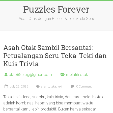
Skip
Puzzles Forever
to
content
Asah Otak dengan Puzzle & Teka-Teki Seru
Asah Otak Sambil Bersantai:
Petualangan Seru Teka-Teki dan
Kuis Trivia
okto88blog@gmail.com
melatih otak
July 22, 2025
silang
,
teka
,
teki
0 Comment
Teka-teki silang, sudoku, kuis trivia, dan cara melatih otak
adalah kombinasi hebat yang bisa membuat waktu
bersantai kamu lebih produktif. Bukan hanya sekadar