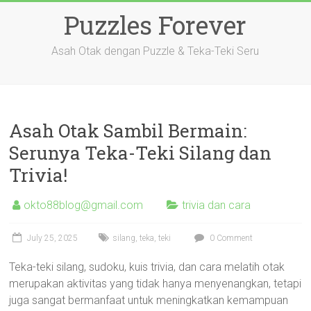
Skip
Puzzles Forever
to
content
Asah Otak dengan Puzzle & Teka-Teki Seru
Asah Otak Sambil Bermain:
Serunya Teka-Teki Silang dan
Trivia!
okto88blog@gmail.com
trivia dan cara
July 25, 2025
silang
,
teka
,
teki
0 Comment
Teka-teki silang, sudoku, kuis trivia, dan cara melatih otak
merupakan aktivitas yang tidak hanya menyenangkan, tetapi
juga sangat bermanfaat untuk meningkatkan kemampuan