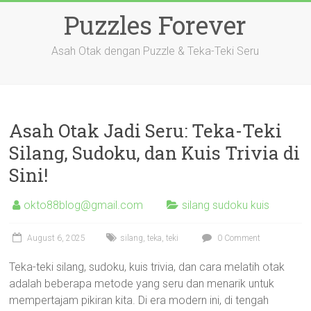
Skip
Puzzles Forever
to
content
Asah Otak dengan Puzzle & Teka-Teki Seru
Asah Otak Jadi Seru: Teka-Teki
Silang, Sudoku, dan Kuis Trivia di
Sini!
okto88blog@gmail.com
silang sudoku kuis
August 6, 2025
silang
,
teka
,
teki
0 Comment
Teka-teki silang, sudoku, kuis trivia, dan cara melatih otak
adalah beberapa metode yang seru dan menarik untuk
mempertajam pikiran kita. Di era modern ini, di tengah