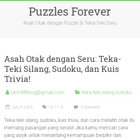
Skip
Puzzles Forever
to
content
Asah Otak dengan Puzzle & Teka-Teki Seru
Asah Otak dengan Seru: Teka-
Teki Silang, Sudoku, dan Kuis
Trivia!
okto88blog@gmail.com
teka teki silang sudoku
July 9, 2025
10
,
11
,
6
0 Comment
Teka-teki silang, sudoku, kuis trivia, dan cara melatih otak itu
memang pasangan yang serasi! Jika kamu mencari cara
yang asyik untuk menantang kemampuan berpikir dan