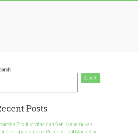
earch
Search
Recent Posts
inamika Produktivitas dan Seni Menemukan
atup Pelepas Stres di Ruang Virtual Masa Kini